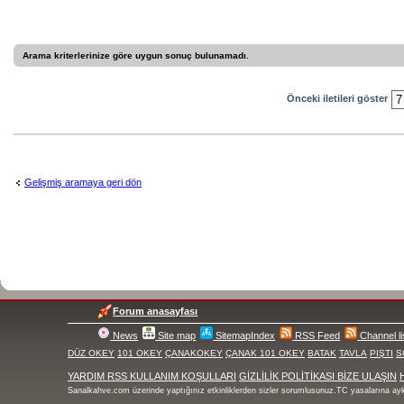
Arama kriterlerinize göre uygun sonuç bulunamadı.
Önceki iletileri göster
Gelişmiş aramaya geri dön
Forum anasayfası
News
Site map
SitemapIndex
RSS Feed
Channel li
DÜZ OKEY
101 OKEY
ÇANAKOKEY
ÇANAK 101 OKEY
BATAK
TAVLA
PIŞTI
S
YARDIM
RSS
KULLANIM KOŞULLARI
GİZLİLİK POLİTİKASI
BİZE ULAŞIN
Sanalkahve.com üzerinde yaptığınız etkinliklerden sizler sorumlusunuz.TC yasalarına ay