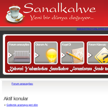
ANASAYFA
OYUNLAR
RESI
Forum anasayfası
Oturum Aç
Kayıt Ol
Forum Kılavuzu
Forum anasayfası
Aktif konular
Gelişmiş aramaya geri dön